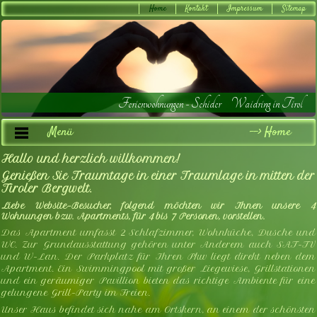
Home
Kontakt
Impressum
Sitemap
Ferienwohnungen - Schider Waidring in Tirol
Menü
--> Home
Hallo und herzlich willkommen!
Wohnung 1
Genießen Sie Traumtage in einer Traumlage in mitten der
Tiroler Bergwelt.
Wohnung 2
Liebe Website-Besucher, folgend möchten wir Ihnen unsere 4
Wohnungen bzw. Apartments, für 4 bis 7 Personen, vorstellen.
Wohnung 3
Das Apartment umfasst 2 Schlafzimmer, Wohnküche, Dusche und
WC. Zur Grundausstattung gehören unter Anderem auch SAT-TV
Wohnung 4
und W-Lan. Der Parkplatz für Ihren Pkw liegt direkt neben dem
Apartment. Ein Swimmingpool mit großer Liegewiese, Grillstationen
Preise
und ein geräumiger Pavillion bieten das richtige Ambiente für eine
gelungene Grill-Party im Freien.
Anfahrt
Unser Haus befindet sich nahe am Ortskern, an einem der schönsten