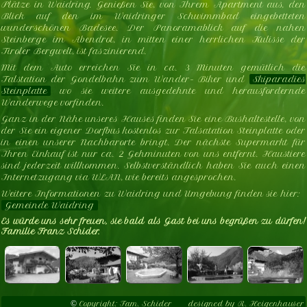
Plätze in Waidring. Genießen Sie, von Ihrem Apartment aus, den
Blick auf den im Waidringer Schwimmbad eingebetteten
wunderschönen Badesee. Der Panoramablick auf die nahen
Steinberge im Abendrot, in mitten einer herrlichen Kulisse der
Tiroler Bergwelt, ist faszinierend.
Mit dem Auto erreichen Sie in ca. 3 Minuten gemütlich die
Talstation der Gondelbahn zum Wander- Biker und
Skiparadies
Steinplatte
wo sie weitere ausgedehnte und herausfordernde
Wanderwege vorfinden.
Ganz in der Nähe unseres Hauses finden Sie eine Bushaltestelle, von
der Sie ein eigener Dorfbus kostenlos zur Talsatation Steinplatte oder
in einen unserer Nachbarorte bringt. Der nächste Supermarkt für
Ihren Einkauf ist nur ca. 2 Gehminuten von uns entfernt. Haustiere
sind jederzeit willkommen. Selbstverständlich haben Sie auch einen
Internetzugang via WLAN, wie bereits angesprochen.
Weitere Informationen zu Waidring und Umgebung finden sie hier:
Gemeinde Waidring
Es würde uns sehr freuen, sie bald als Gast bei uns begrüßen zu dürfen!
Familie Franz Schider.
©
Copyright: Fam. Schider
designed by R. Heigenhauser